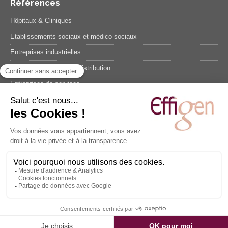
Références
Hôpitaux & Cliniques
Etablissements sociaux et médico-sociaux
Entreprises industrielles
Entreprises négoce ou distribution
Entreprises de services
Secteur public et collectivités territoriales
Témoignages
Suivez-nous
2026 © Effigen. Tous droits réservés.
Plan du site
.
Mentions légales
.