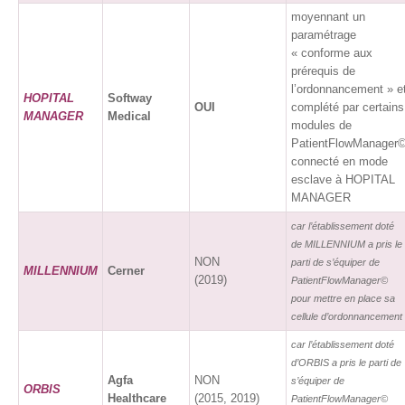
moyennant un
paramétrage
« conforme aux
prérequis de
l’ordonnancement » e
HOPITAL
Softway
OUI
complété par certains
MANAGER
Medical
modules de
PatientFlowManager
connecté en mode
esclave à HOPITAL
MANAGER
car l’établissement doté
de MILLENNIUM a pris le
NON
parti de s’équiper de
MILLENNIUM
Cerner
(2019)
PatientFlowManager©
pour mettre en place sa
cellule d’ordonnancement
car l’établissement doté
d’ORBIS a pris le parti de
Agfa
NON
s’équiper de
ORBIS
Healthcare
(2015, 2019)
PatientFlowManager©