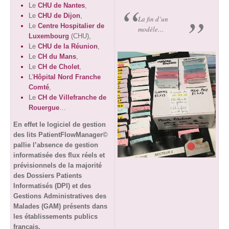
Le
CHU de Nantes
,
Le
CHU de Dijon
,
La fin d’un
Le
Centre Hospitalier de
modèle…
Luxembourg
(CHU),
Le
CHU de la Réunion
,
Le
CH du Mans
,
Le
CH de Cholet
,
L’
Hôpital Nord Franche
Comté
,
Le
CH de Villefranche de
Rouergue
…
En effet le logiciel de gestion
des lits PatientFlowManager©
pallie l’absence de gestion
informatisée des flux réels et
prévisionnels de la majorité
des Dossiers Patients
Informatisés (DPI) et des
Gestions Administratives des
Malades (GAM) présents dans
les établissements publics
français,