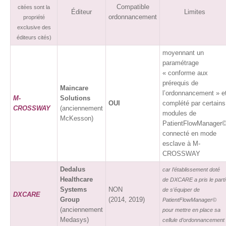
Compatible
citées sont la
Éditeur
Limites
ordonnancement
propriété
exclusive des
éditeurs cités)
moyennant un
paramétrage
« conforme aux
prérequis de
Maincare
l’ordonnancement » e
M-
Solutions
OUI
complété par certains
CROSSWAY
(anciennement
modules de
McKesson)
PatientFlowManager
connecté en mode
esclave à M-
CROSSWAY
Dedalus
car l’établissement doté
Healthcare
de DXCARE a pris le parti
Systems
NON
de s’équiper de
DXCARE
Group
(2014, 2019)
PatientFlowManager©
(anciennement
pour mettre en place sa
Medasys)
cellule d’ordonnancement