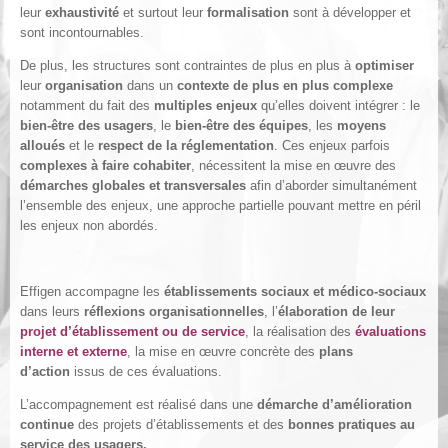
leur
exhaustivité
et surtout leur
formalisation
sont à développer et
sont incontournables.
De plus, les structures sont contraintes de plus en plus à
optimiser
leur
organisation
dans un
contexte de plus en plus complexe
notamment du fait des
multiples enjeux
qu’elles doivent intégrer : le
bien-être des usagers
, le
bien-être des équipes
, les
moyens
alloués
et le
respect de la réglementation
. Ces enjeux parfois
complexes à faire cohabiter
, nécessitent la mise en œuvre des
démarches globales et transversales
afin d’aborder simultanément
l’ensemble des enjeux, une approche partielle pouvant mettre en péril
les enjeux non abordés.
Effigen accompagne les
établissements sociaux et médico-sociaux
dans leurs
réflexions organisationnelles
, l’
élaboration de leur
projet d’établissement ou de service
, la réalisation des
évaluations
interne et externe
, la mise en œuvre concrète des
plans
d’action
issus de ces évaluations.
L’accompagnement est réalisé dans une
démarche d’amélioration
continue
des projets d’établissements et des
bonnes pratiques au
service des usagers.