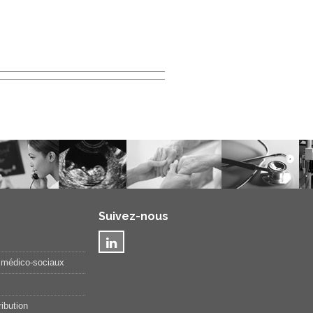
Suivez-nous
 médico-sociaux
ibution