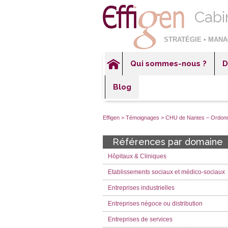
Cabi
STRATÉGIE • MANA
Qui sommes-nous ?
D
Hôp
Blog
Éta
Ent
Effigen
>
Témoignages
>
CHU de Nantes – Ordonna
Ent
Références par domaine
Ent
Hôpitaux & Cliniques
Sec
Etablissements sociaux et médico-sociaux
Entreprises industrielles
Entreprises négoce ou distribution
Entreprises de services