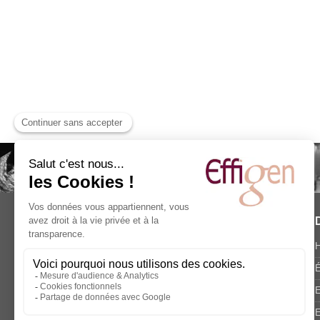
Effigen - Cabinet de
Conseil
H
Accueil
É
Qui sommes-nous ?
E
Publications & Interventions
E