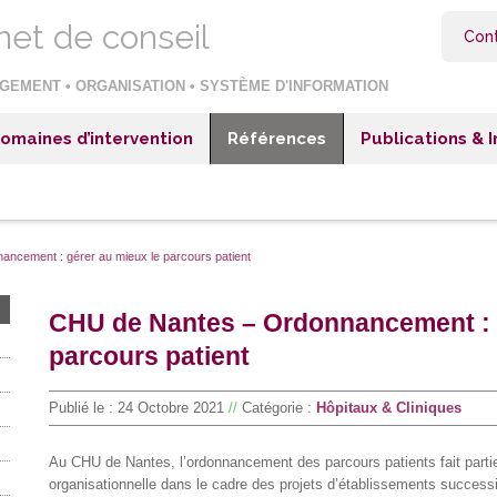
net de conseil
Con
GEMENT • ORGANISATION • SYSTÈME D'INFORMATION
omaines d’intervention
Références
Publications & 
itaux & Cliniques
Hôpitaux & Cliniques
blissements sociaux et médico-sociaux
Etablissements sociaux et médico-sociaux
reprises industrielles
Entreprises industrielles
ncement : gérer au mieux le parcours patient
reprises négoce ou distribution
Entreprises négoce ou distribution
CHU de Nantes – Ordonnancement : g
reprises de services
Entreprises de services
parcours patient
teur public et collectivités territoriales
Secteur public et collectivités territoriales
Publié le :
24 Octobre 2021
//
Catégorie :
Hôpitaux & Cliniques
Au CHU de Nantes, l’ordonnancement des parcours patients fait partie
organisationnelle dans le cadre des projets d’établissements success