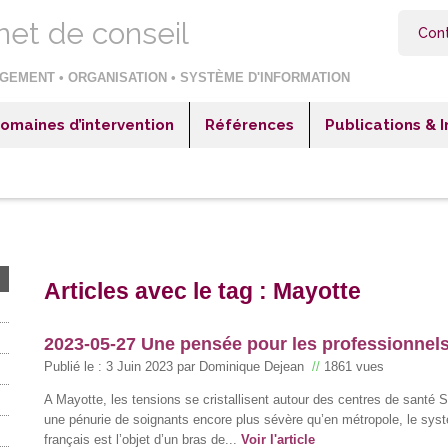
net de conseil
Con
GEMENT • ORGANISATION • SYSTÈME D'INFORMATION
omaines d’intervention
Références
Publications & 
itaux & Cliniques
Hôpitaux & Cliniques
blissements sociaux et médico-sociaux
Etablissements sociaux et médico-sociaux
reprises industrielles
Entreprises industrielles
reprises négoce ou distribution
Entreprises négoce ou distribution
Articles avec le tag : Mayotte
reprises de services
Entreprises de services
teur public et collectivités territoriales
Secteur public et collectivités territoriales
2023-05-27 Une pensée pour les professionnels
Publié le :
3 Juin 2023
par Dominique Dejean
//
1861 vues
A Mayotte, les tensions se cristallisent autour des centres de santé
une pénurie de soignants encore plus sévère qu’en métropole, le sy
français est l’objet d’un bras de...
Voir l'article