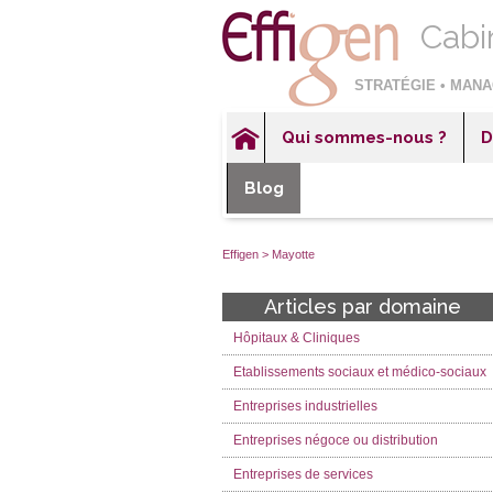
Cabi
STRATÉGIE • MANA
Qui sommes-nous ?
D
Hôp
Blog
Éta
Ent
Effigen
>
Mayotte
Ent
Articles par domaine
Ent
Hôpitaux & Cliniques
Sec
Etablissements sociaux et médico-sociaux
Entreprises industrielles
Entreprises négoce ou distribution
Entreprises de services