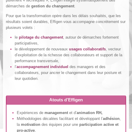
purement « techniques », Effigen intègre systématiquement des
démarches de
gestion du changement
.
Pour que la transformation opère dans les délais souhaités, que les
résultats soient durables, Effigen vous accompagne concrètement sur
plusieurs volets :
le
pilotage du changement
, autour de démarches fortement
participatives,
le développement de nouveaux
usages collaboratifs
, vecteur
d’exploitation de la richesse des collaborateurs et support de la
performance transversale,
l’
accompagnement individuel
des managers et des
collaborateurs, pour ancrer le changement dans leur posture et
leur quotidien.
Atouts d’Effigen
Expériences de
management
et d’
animation RH,
Méthodologies décalées facilitant et développant l’
adhésion
,
la
motivation
des équipes pour une
participation active et
pro-active
,