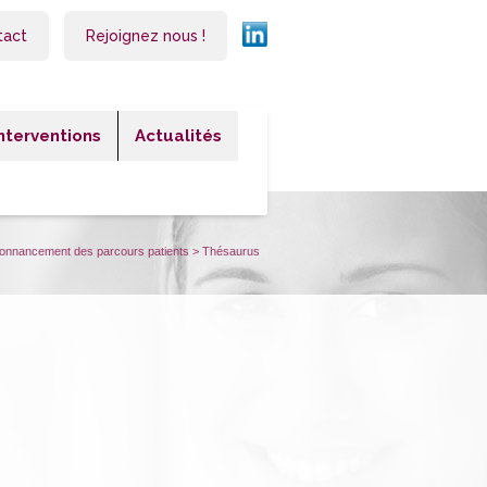
tact
Rejoignez nous !
Interventions
Actualités
ordonnancement des parcours patients
>
Thésaurus