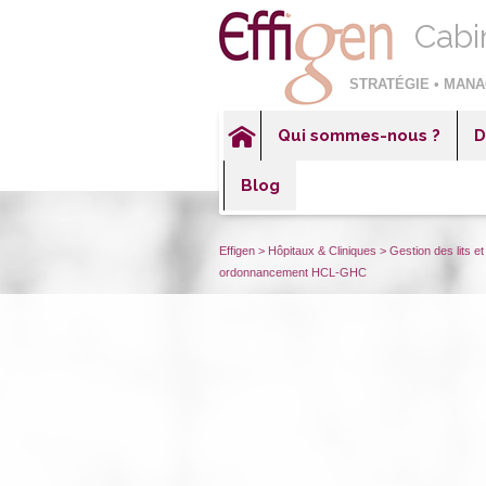
Cabi
STRATÉGIE • MANA
Qui sommes-nous ?
D
Hôp
Blog
Éta
Ent
Effigen
>
Hôpitaux & Cliniques
>
Gestion des lits 
ordonnancement HCL-GHC
Ent
Ent
Sec