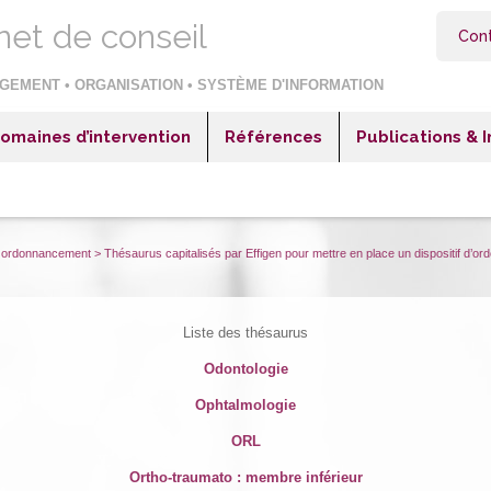
net de conseil
Con
GEMENT • ORGANISATION • SYSTÈME D'INFORMATION
omaines d’intervention
Références
Publications & 
itaux & Cliniques
Hôpitaux & Cliniques
blissements sociaux et médico-sociaux
Etablissements sociaux et médico-sociaux
reprises industrielles
Entreprises industrielles
et ordonnancement
>
Thésaurus capitalisés par Effigen pour mettre en place un dispositif d’
reprises négoce ou distribution
Entreprises négoce ou distribution
reprises de services
Entreprises de services
Liste des thésaurus
teur public et collectivités territoriales
Secteur public et collectivités territoriales
Odontologie
Ophtalmologie
ORL
Ortho-traumato :
membre inférieur