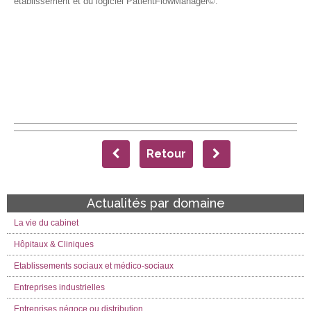
établissement et du logiciel PatientFlowManager©.
PatientFlowManager©, logiciel de gestion des lits
PatientFlowManager©, logiciel d’ordonnancement des parcours
patients
Retour
Actualités par domaine
La vie du cabinet
Hôpitaux & Cliniques
Etablissements sociaux et médico-sociaux
Entreprises industrielles
Entreprises négoce ou distribution