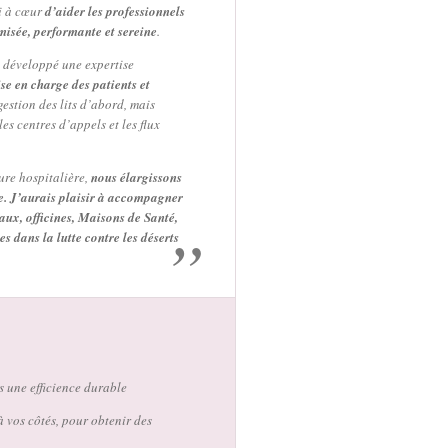
ui à cœur
d’aider les professionnels
imisée, performante et sereine
.
a développé une expertise
se en charge des patients et
gestion des lits d’abord, mais
es centres d’appels et les flux
ure hospitalière,
nous élargissons
le. J’aurais plaisir à accompagner
raux, officines, Maisons de Santé,
es dans la lutte contre les déserts
s une efficience durable
 vos côtés, pour obtenir des