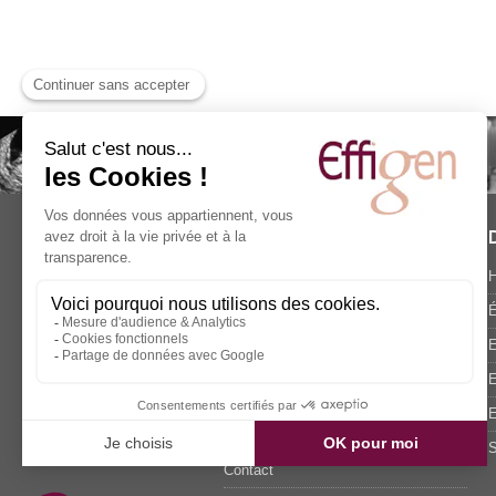
Effigen - Cabinet de
Conseil
H
Accueil
É
Qui sommes-nous ?
E
Publications & Interventions
E
Actualités
E
Blog
S
Contact