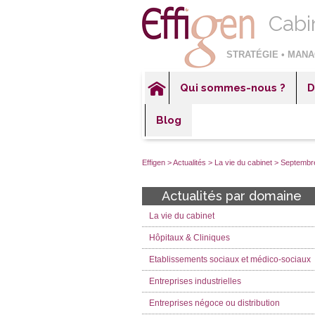
Cabi
STRATÉGIE • MANA
Qui sommes-nous ?
D
Hôp
Blog
Éta
Ent
Effigen
>
Actualités
>
La vie du cabinet
>
Septembre
Ent
Actualités par domaine
Ent
La vie du cabinet
Sec
Hôpitaux & Cliniques
Etablissements sociaux et médico-sociaux
Entreprises industrielles
Entreprises négoce ou distribution