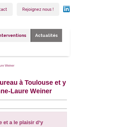
tact
Rejoignez nous !
Interventions
Actualités
ure Weiner
ureau à Toulouse et y
nne-Laure Weiner
et a le plaisir d’y