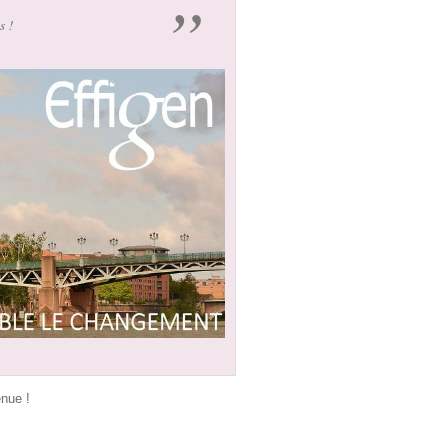
ts !
enue !