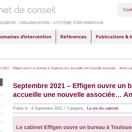
net de conseil
Con
GEMENT • ORGANISATION • SYSTÈME D'INFORMATION
omaines d’intervention
Références
Publications & 
itaux & Cliniques
Hôpitaux & Cliniques
blissements sociaux et médico-sociaux
Etablissements sociaux et médico-sociaux
reprises industrielles
Entreprises industrielles
 2021 – Effigen ouvre un bureau à Toulouse et y accueille une nouvelle associée… Anne-La
reprises négoce ou distribution
Entreprises négoce ou distribution
Septembre 2021 – Effigen ouvre un b
reprises de services
Entreprises de services
accueille une nouvelle associée… A
teur public et collectivités territoriales
Secteur public et collectivités territoriales
Publié le :
4 Septembre 2021
//
Catégorie :
La vie du cabinet
Le cabinet Effigen ouvre un bureau à Toulouse 