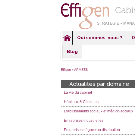
Cabi
STRATÉGIE • MANA
Qui sommes-nous ?
D
Hôp
Blog
Éta
Ent
Effigen
>
ARMEES
Ent
Actualités par domaine
Ent
La vie du cabinet
Sec
Hôpitaux & Cliniques
Etablissements sociaux et médico-sociaux
Entreprises industrielles
Entreprises négoce ou distribution