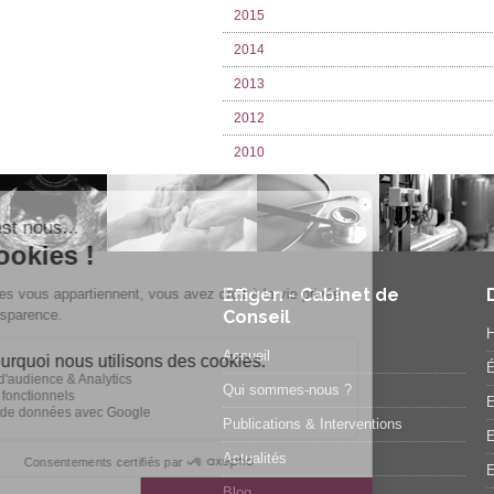
2015
2014
2013
2012
2010
Effigen - Cabinet de
Conseil
H
Accueil
É
Qui sommes-nous ?
E
Publications & Interventions
E
Actualités
E
Blog