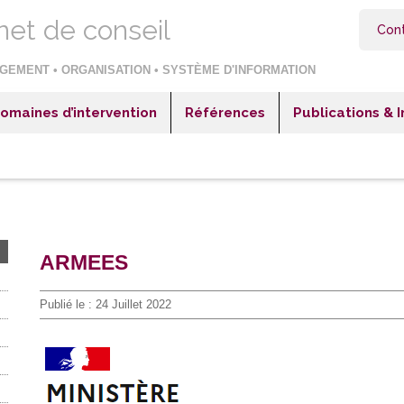
net de conseil
Con
GEMENT • ORGANISATION • SYSTÈME D'INFORMATION
omaines d’intervention
Références
Publications & 
itaux & Cliniques
Hôpitaux & Cliniques
blissements sociaux et médico-sociaux
Etablissements sociaux et médico-sociaux
reprises industrielles
Entreprises industrielles
reprises négoce ou distribution
Entreprises négoce ou distribution
ARMEES
reprises de services
Entreprises de services
teur public et collectivités territoriales
Secteur public et collectivités territoriales
Publié le :
24 Juillet 2022