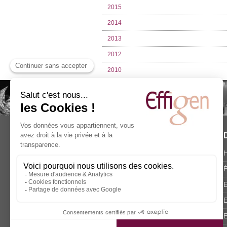
2015
2014
2013
2012
2010
Effigen - Cabinet de
Conseil
H
Accueil
É
Qui sommes-nous ?
E
Publications & Interventions
E
Actualités
E
Blog