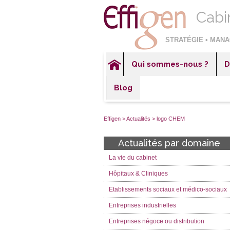
Cabi
STRATÉGIE • MANA
Qui sommes-nous ?
D
Hôp
Blog
Éta
Ent
Effigen
>
Actualités
>
logo CHEM
Ent
Actualités par domaine
Ent
La vie du cabinet
Sec
Hôpitaux & Cliniques
Etablissements sociaux et médico-sociaux
Entreprises industrielles
Entreprises négoce ou distribution