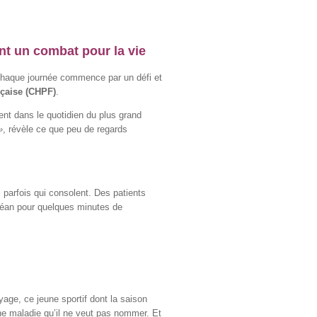
nt un combat pour la vie
ù chaque journée commence par un défi et
nçaise (CHPF)
.
ent dans le quotidien du plus grand
»
, révèle ce que peu de regards
 parfois qui consolent. Des patients
océan pour quelques minutes de
age, ce jeune sportif dont la saison
e maladie qu’il ne veut pas nommer. Et