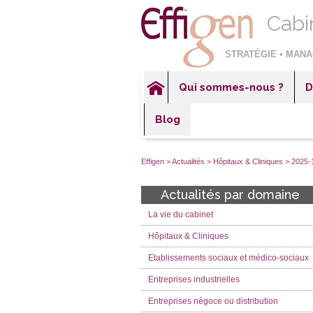
Cabi
STRATÉGIE • MANA
Qui sommes-nous ?
D
Hôp
Blog
Éta
Ent
Effigen
>
Actualités
>
Hôpitaux & Cliniques
>
2025-1
Ent
Actualités par domaine
Ent
La vie du cabinet
Sec
Hôpitaux & Cliniques
Etablissements sociaux et médico-sociaux
Entreprises industrielles
Entreprises négoce ou distribution