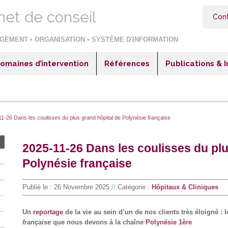
net de conseil
Con
GEMENT • ORGANISATION • SYSTÈME D'INFORMATION
omaines d’intervention
Références
Publications & 
itaux & Cliniques
Hôpitaux & Cliniques
blissements sociaux et médico-sociaux
Etablissements sociaux et médico-sociaux
reprises industrielles
Entreprises industrielles
1-26 Dans les coulisses du plus grand hôpital de Polynésie française
reprises négoce ou distribution
Entreprises négoce ou distribution
2025-11-26 Dans les coulisses du plu
reprises de services
Entreprises de services
Polynésie française
teur public et collectivités territoriales
Secteur public et collectivités territoriales
Publié le :
26 Novembre 2025
//
Catégorie :
Hôpitaux & Cliniques
Un
reportage
de la vie au sein d’un de nos clients très éloigné : 
française
que nous devons à la chaîne
Polynésie 1ère