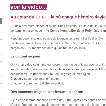
voir la vidéo…
Au cœur du CHPF : là où chaque histoire devie
Au-delà des murs blancs et du bruit des couloirs, il existe un lieu o
se termine par un espoir :
le Centre hospitalier de la Polynésie fra
Pendant deux ans, une équipe de journalistes s’est glissée discrètem
hôpital du Fenua. Leur documentaire,
« Dans les coulisses du CHPF 
perçoivent : l’humanité vibrante qui anime ces couloirs.
Là où tout se joue
On y croise des soignants qui courent, qui rassurent, qui guérissent…
venus de Tahiti, mais aussi des archipels éloignés, qui traversent l’
consultation, un traitement vital, ou un geste de chirurgien.
Chaque visage raconte une histoire.
Chaque histoire mérite d’être entendue.
Des moments fragiles, des instants de force
Il y a cette femme enceinte arrivée de Rurutu après des heures de voy
s’est arrêtée sur un mauvais mouvement, cet homme qui découvre un